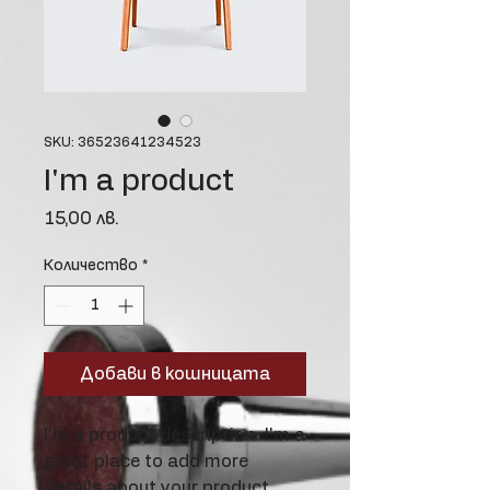
SKU: 36523641234523
I'm a product
Цена
15,00 лв.
Количество
*
Добави в кошницата
I'm a product description. I'm a 
great place to add more 
details about your product 