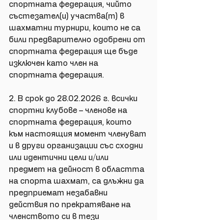
спортната федерация, чийто 
състезател(и) участва(т) в 
шахматни турнири, които не са 
били предварително одобрени от 
спортната федерация ще бъде 
изключен като член на 
спортната федерация. 
2. В срок до 28.02.2026 г. всички 
спортни клубове – членове на 
спортната федерация, които 
към настоящия момент членуват 
и в други организации със сходни 
или идентични цели и/или 
предмет на дейност в областта 
на спорта шахмат, са длъжни да 
предприемат незабавни 
действия по прекратяване на 
членството си в тези 