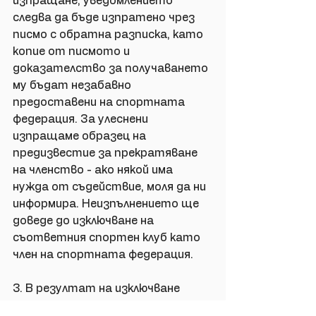
изпращане, уведомлението 
следва да бъде изпратено чрез 
писмо с обратна разписка, като 
копие от писмото и 
доказателство за получаването 
му бъдат незабавно 
предоставени на спортната 
федерация. За улеснени 
изпращаме образец на 
предизвестие за прекратяване 
на членство - ако някой има 
нужда от съдействие, моля да ни 
информира. Неизпълнението ще 
доведе до изключване на 
съответния спортен клуб като 
член на спортната федерация.
3. В резултат на изключване 
като член на спортната 