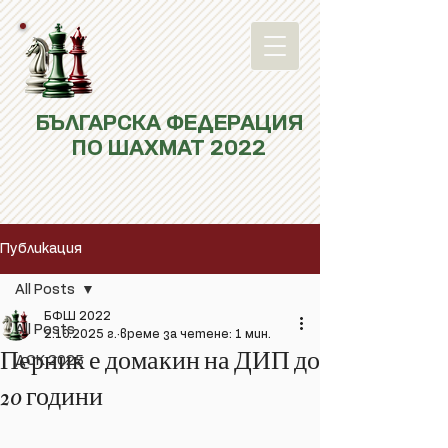
БЪЛГАРСКА ФЕДЕРАЦИЯ
ПО ШАХМАТ 2022
Публикация
All Posts
БФШ 2022
All Posts
2.10.2025 г.
време за четене: 1 мин.
Перник е домакин на ДИП до
ДСК 2025
20 години