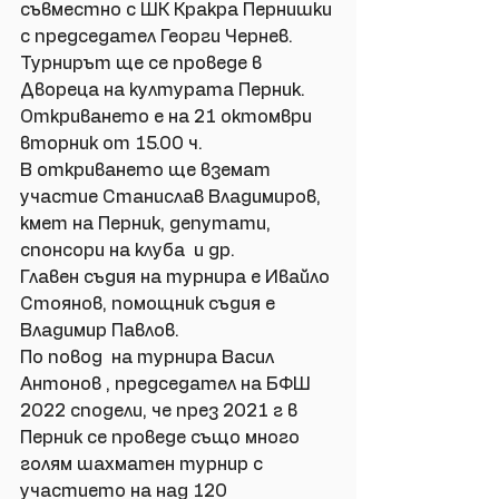
съвместно с ШК Кракра Пернишки 
с председател Георги Чернев. 
Турнирът ще се проведе в 
Двореца на културата Перник. 
Откриването е на 21 октомври 
вторник от 15.00 ч. 
В откриването ще вземат 
участие Станислав Владимиров,  
кмет на Перник, депутати, 
спонсори на клуба  и др. 
Главен съдия на турнира е Ивайло 
Стоянов, помощник съдия е 
Владимир Павлов. 
По повод  на турнира Васил 
Антонов , председател на БФШ 
2022 сподели, че през 2021 г в 
Перник се проведе също много 
голям шахматен турнир с 
участието на над 120 