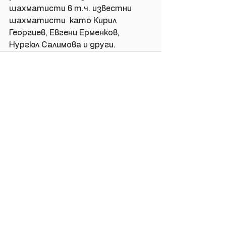
шахматисти в т.ч. известни 
шахматисти  като Кирил 
Георгиев, Евгени Ерменков,  
Нургюл Салимова и други.
Виж всички
Последни публикации