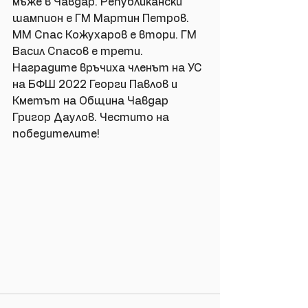
мъже в Чавдар. Републикански 
шампион е ГМ Мартин Петров. 
ММ Спас Кожухаров е втори. ГМ 
Васил Спасов е трети. 
Наградите връчиха членът на УС 
на БФШ 2022 Георги Павлов и 
Кметът на Община Чавдар 
Григор Даулов. Честито на 
победителите!