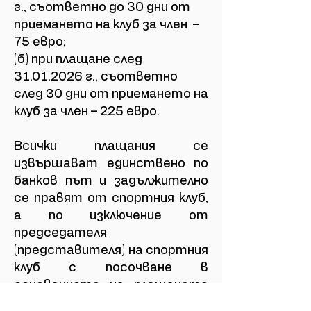
г., съответно до 30 дни от
приемането на клуб за член –
75 евро;
(б) при плащане след
31.01.2026 г., съответно
след 30 дни от приемането на
клуб за член – 225 евро.
Всички плащания се
извършават единствено по
банков път и задължително
се правят от спортния клуб,
а по изключение от
председателя
(представителя) на спортния
клуб с посочване в
основанието на плащането
„от името на ШК …..“.