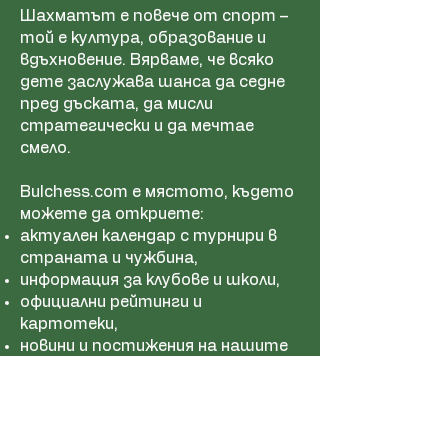
Шахматът е повече от спорт –
той е култура, образование и
вдъхновение. Вярваме, че всяко
дете заслужава шанса да седне
пред дъската, да мисли
стратегически и да мечтае
смело.
Bulchess.com е мястото, където
можете да откриете:
актуален календар с турнири в
страната и чужбина,
информация за клубове и школи,
официални рейтинги и
картотеки,
новини и постижения на нашите
състезатели.
Тук събираме хората, които
вярват в силата на