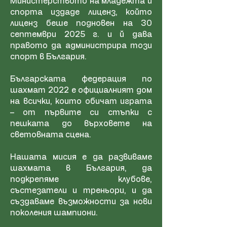
Министерството на младежта и
спорта издаде лиценз, който
лиценз беше подновен на 30
септември 2025 г. и й дава
правото да администрира този
спорт в България.
Българската федерация по
шахмат 2022 е официалният дом
на всички, които обичат играта
– от първите си стъпки с
пешката до върховете на
световната сцена.
Нашата мисия е да развиваме
шахмата в България, да
подкрепяме клубове,
състезатели и треньори, и да
създаваме възможности за нови
поколения шампиони.